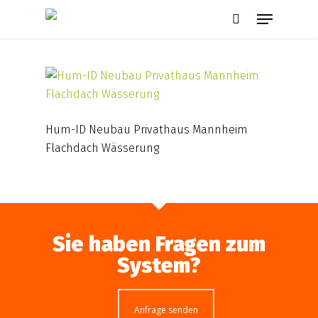
Skip
Menu
to
search
main
content
Hum-ID Neubau Privathaus Mannheim
Flachdach Wässerung
Sie haben Fragen zum
System?
Anfrage senden