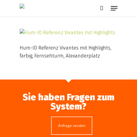
Skip
Menu
to
search
main
content
Hum-ID Referenz Vivantes mit Highlights,
farbig, Fernsehturm, Alexanderplatz
Sie haben Fragen zum
System?
Anfrage senden