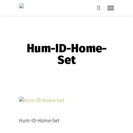
Skip
Menu
to
search
main
content
Hum-ID-Home-
Set
Hum-ID-Home-Set