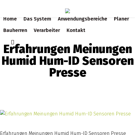
Skip
to
Home
Das System
Anwendungsbereiche
Planer
main
content
Bauherren
Verarbeiter
Kontakt
search
Erfahrungen Meinungen
Humid Hum-ID Sensoren
Presse
Erfahrungen Meinungen Humid Hum-ID Sensoren Presse