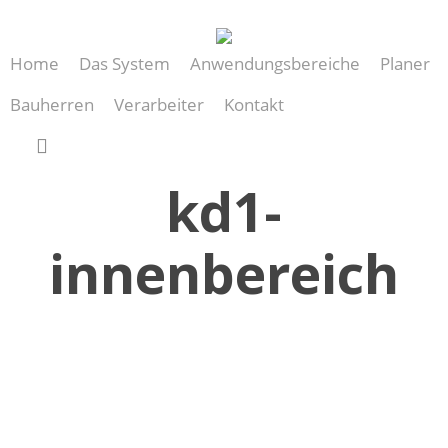
Skip
to
Home
Das System
Anwendungsbereiche
Planer
main
content
Bauherren
Verarbeiter
Kontakt
search
kd1-
innenbereich