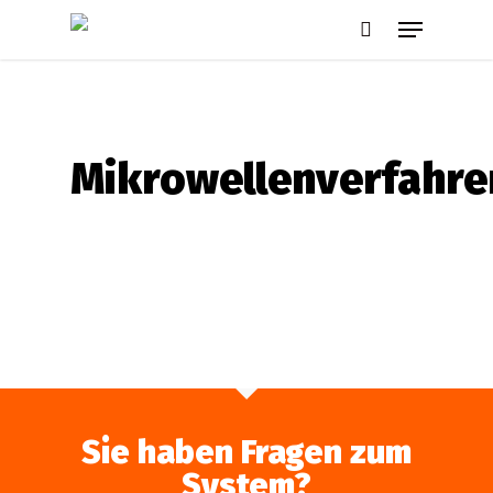
Skip
Menu
to
search
main
content
Mikrowellenverfahre
Sie haben Fragen zum
System?