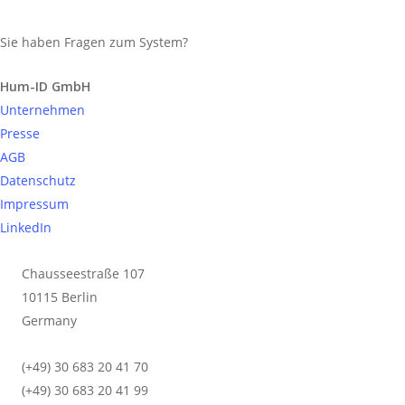
Sie haben Fragen zum System?
Anfrage senden
Hum-ID GmbH
Die 10 größten Shopping-
Unternehmen
Malls Deutschlands 2023
Presse
AGB
Datenschutz
Die größten Malls Deutschlands 2023 nach
Impressum
Retailfläche: Wo gibt es die größten Shoppingcenter
LinkedIn
in Deutschland, wer betreibt sie und wer hat sie
entworfen? Ein Überblick
Chausseestraße 107
10115 Berlin
Read More
Germany
(+49) 30 683 20 41 70
(+49) 30 683 20 41 99