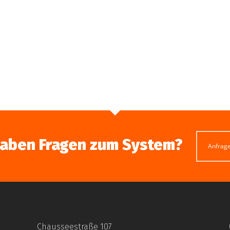
haben Fragen zum System?
Anfrag
Chausseestraße 107