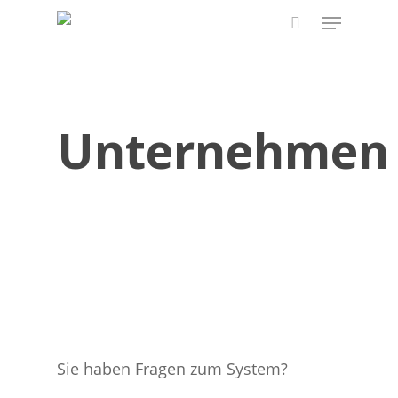
Skip
Menu
to
search
main
content
Unternehmen
Sie haben Fragen zum System?