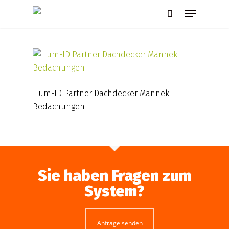
Skip
Menu
to
search
main
content
Hum-ID Partner Dachdecker Mannek
Bedachungen
Sie haben Fragen zum
System?
Anfrage senden