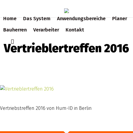
Skip
to
Home
Das System
Anwendungsbereiche
Planer
main
content
Bauherren
Verarbeiter
Kontakt
search
Vertrieblertreffen 2016
Vertriebstreffen 2016 von Hum-ID in Berlin