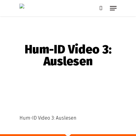
Skip
Menu
to
search
main
content
Hum-ID Video 3:
Auslesen
Hum-ID Video 3: Auslesen