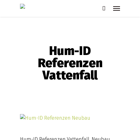
Skip
Menu
to
search
main
content
Hum-ID
Referenzen
Vattenfall
Hum-ID Referenzen Vattenfall, Neubau,