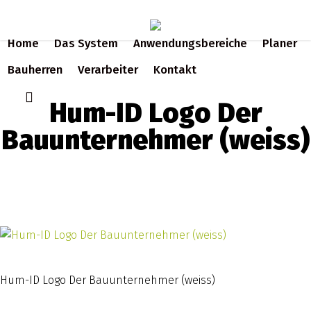
Skip
to
Home
Das System
Anwendungsbereiche
Planer
main
content
Bauherren
Verarbeiter
Kontakt
search
Hum-ID Logo Der
Bauunternehmer (weiss)
Hum-ID Logo Der Bauunternehmer (weiss)