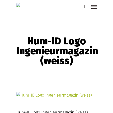
Skip
Menu
to
search
main
content
Hum-ID Logo
Ingenieurmagazin
(weiss)
Hum-ID Logo Ingenieurmagazin (weiss)