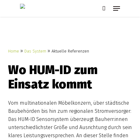
Skip
Menu
to
search
main
content
»
»
Home
Das System
Aktuelle Referenzen
Wo HUM-ID zum
Einsatz kommt
Vom multinationalen Möbelkonzern, über städtische
Baubehörden bis hin zum regionalen Stromversorger:
Das HUM-ID Sensorsystem überzeugt Bauherr:innen
unterschiedlichster Größe und Ausrichtung durch sein
klares Leistungsversprechen. An dieser Stelle finden