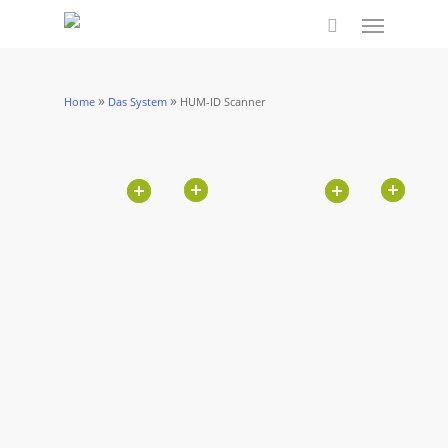
Skip
Menu
to
search
main
content
»
»
Home
Das System
HUM-ID Scanner