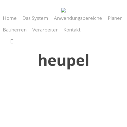
Skip
to
Home
Das System
Anwendungsbereiche
Planer
main
content
Bauherren
Verarbeiter
Kontakt
search
heupel