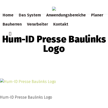
Skip
to
Home
Das System
Anwendungsbereiche
Planer
main
content
Bauherren
Verarbeiter
Kontakt
search
Hum-ID Presse Baulinks
Logo
Hum-ID Presse Baulinks Logo