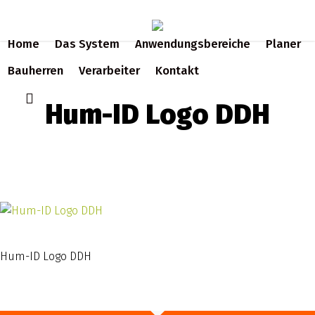
Skip
to
Home
Das System
Anwendungsbereiche
Planer
main
content
Bauherren
Verarbeiter
Kontakt
search
Hum-ID Logo DDH
Hum-ID Logo DDH