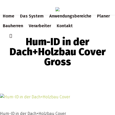
Skip
to
Home
Das System
Anwendungsbereiche
Planer
main
content
Bauherren
Verarbeiter
Kontakt
search
Hum-ID in der
Dach+Holzbau Cover
Gross
Hum-ID in der Dach+Holzbau Cover