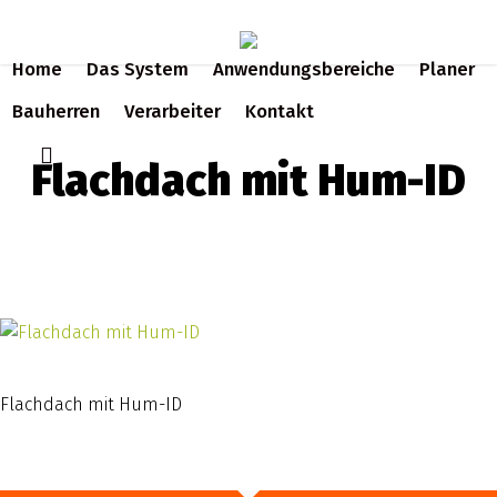
Skip
to
Home
Das System
Anwendungsbereiche
Planer
main
content
Bauherren
Verarbeiter
Kontakt
search
Flachdach mit Hum-ID
Flachdach mit Hum-ID