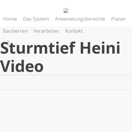
Skip
to
Home
Das System
Anwendungsbereiche
Planer
main
content
Bauherren
Verarbeiter
Kontakt
Sturmtief Heini
search
Video