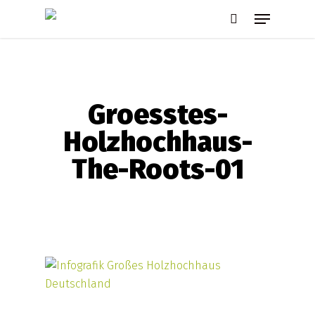
Skip
Menu
to
search
main
content
Groesstes-
Holzhochhaus-
The-Roots-01