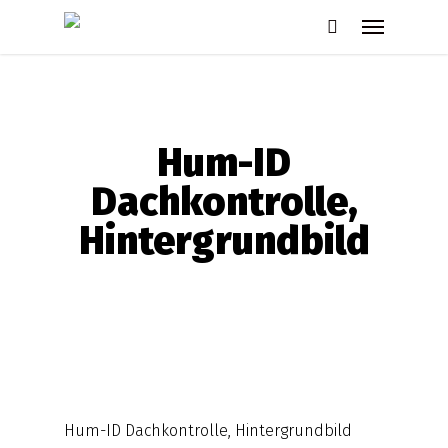
Skip
Menu
to
search
main
content
Hum-ID
Dachkontrolle,
Hintergrundbild
Hum-ID Dachkontrolle, Hintergrundbild