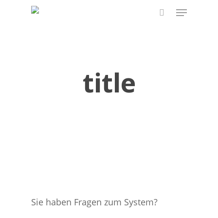
Skip
Menu
to
search
main
content
title
Sie haben Fragen zum System?