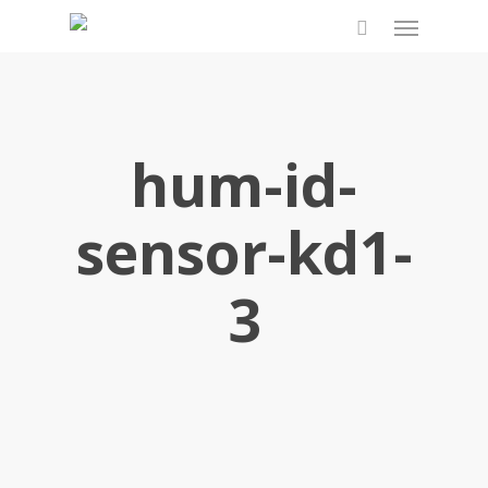
Skip
Menu
to
search
main
content
hum-id-
sensor-kd1-
3