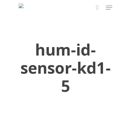
Skip
Menu
to
search
main
content
hum-id-
sensor-kd1-
5