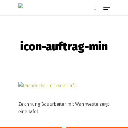
Skip
Menu
to
search
main
content
icon-auftrag-min
Zeichnung Bauarbeiter mit Wanrweste zeigt
eine Tafel