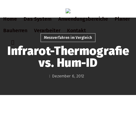
Skip
to
Home
Das System
Anwendungsbereiche
Planer
main
content
Bauherren
Verarbeiter
Kontakt
Messverfahren im Vergleich
search
Infrarot-Thermografie
vs. Hum-ID
Dezember 6, 2012