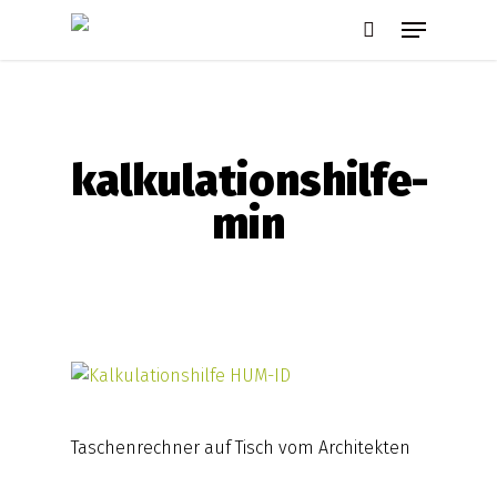
Skip
Menu
to
search
main
content
kalkulationshilfe-
min
Taschenrechner auf Tisch vom Architekten