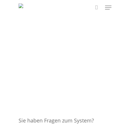
Skip
Menu
to
search
main
content
Sie haben Fragen zum System?