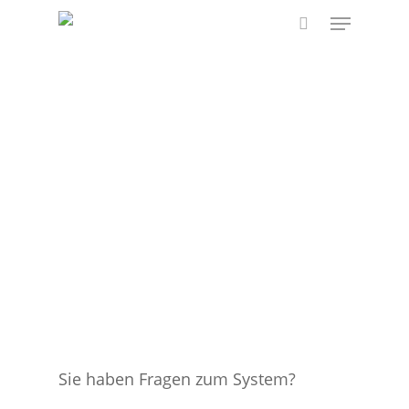
Skip
Menu
to
search
main
content
Sie haben Fragen zum System?