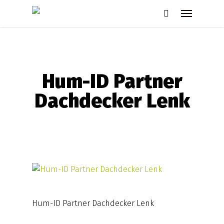
Skip
Menu
to
search
main
content
Hum-ID Partner
Dachdecker Lenk
Hum-ID Partner Dachdecker Lenk