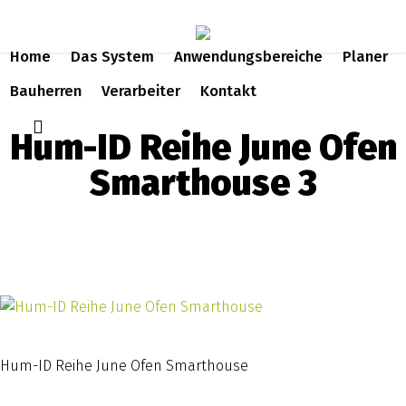
Skip
to
Home
Das System
Anwendungsbereiche
Planer
main
content
Bauherren
Verarbeiter
Kontakt
search
Hum-ID Reihe June Ofen
Smarthouse 3
Hum-ID Reihe June Ofen Smarthouse