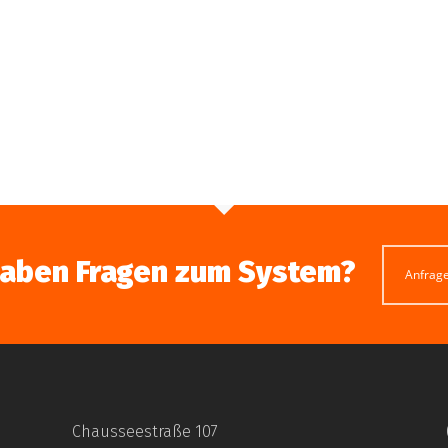
haben Fragen zum System?
Anfrag
Chausseestraße 107