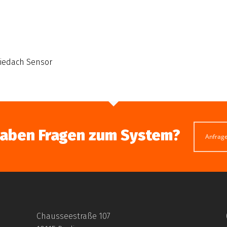
iedach Sensor
haben Fragen zum System?
Anfrag
Chausseestraße 107