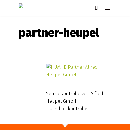
Skip
Menu
to
search
main
content
partner-heupel
Sensorkontrolle von Alfred
Heupel GmbH
Flachdachkontrolle