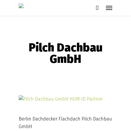
Skip
Menu
to
search
main
content
Pilch Dachbau
GmbH
Berlin Dachdecker Flachdach Pilch Dachbau
GmbH