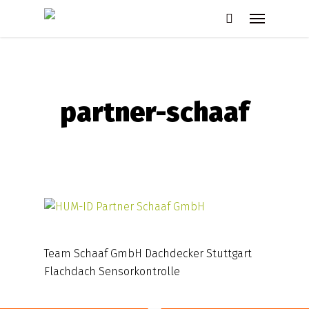
Skip
Menu
to
search
main
content
partner-schaaf
Team Schaaf GmbH Dachdecker Stuttgart
Flachdach Sensorkontrolle