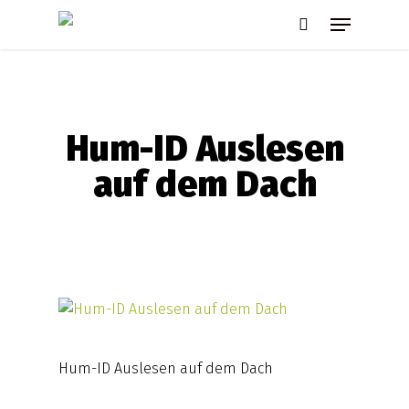
Skip
Menu
to
search
main
content
Hum-ID Auslesen
auf dem Dach
Hum-ID Auslesen auf dem Dach