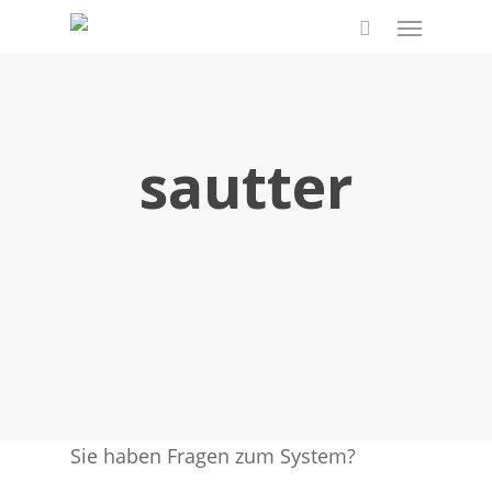
Skip
Menu
to
search
main
content
sautter
Sie haben Fragen zum System?