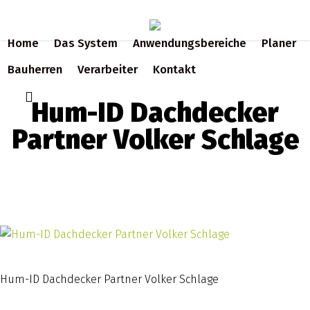
Skip
to
Home
Das System
Anwendungsbereiche
Planer
main
content
Bauherren
Verarbeiter
Kontakt
search
Hum-ID Dachdecker
Partner Volker Schlage
Hum-ID Dachdecker Partner Volker Schlage