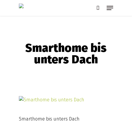
Skip
Menu
to
search
main
content
Smarthome bis
unters Dach
Smarthome bis unters Dach