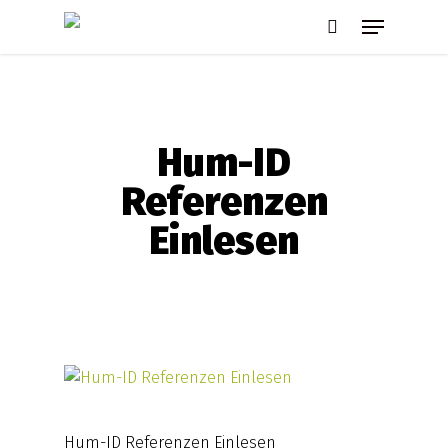
Skip
Menu
to
search
main
content
Hum-ID
Referenzen
Einlesen
Hum-ID Referenzen Einlesen