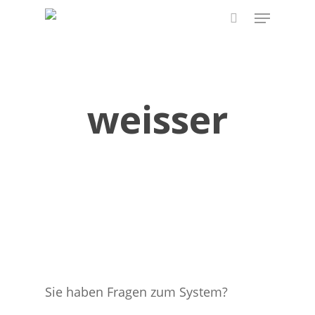
Skip
Menu
to
search
main
content
weisser
Sie haben Fragen zum System?