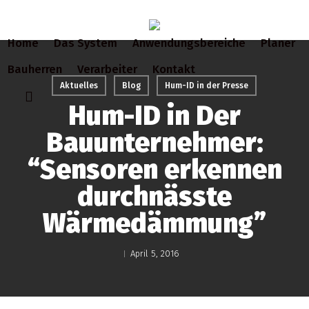
Skip
to
Home
Das System
Anwendungsbereiche
Planer
main
content
Bauherren
Verarbeiter
Kontakt
Aktuelles
Blog
Hum-ID in der Presse
search
Hum-ID in Der
Bauunternehmer:
“Sensoren erkennen
durchnässte
Wärmedämmung”
April 5, 2016