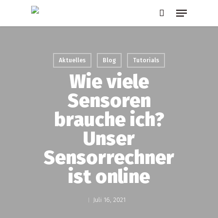
Skip
Menu
to
search
main
content
Aktuelles
Blog
Tutorials
Wie viele
Sensoren
brauche ich?
Unser
Sensorrechner
ist online
Juli 16, 2021