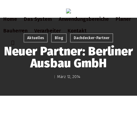
Skip
to
Home
Das System
Anwendungsbereiche
Planer
main
content
Bauherren
Verarbeiter
Kontakt
Aktuelles
Blog
Dachdecker-Partner
search
Neuer Partner: Berliner
Ausbau GmbH
März 12, 2014