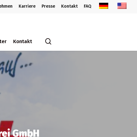
nehmen
Karriere
Presse
Kontakt
FAQ
search
ter
Kontakt
erei GmbH