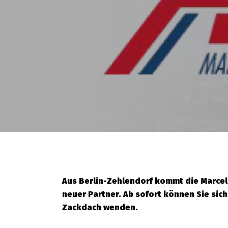
Aus Berlin-Zehlendorf kommt die Marcel
neuer Partner. Ab sofort können Sie sic
Zackdach wenden.