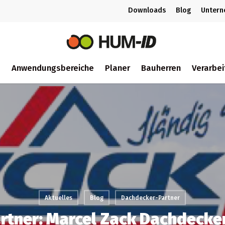
Downloads
Blog
Unter
m
Anwendungsbereiche
Planer
Bauherren
Verarbei
ch
Aktuelles
Blog
Dachdecker-Partner
rtner: Marcel Zack Dachdeck